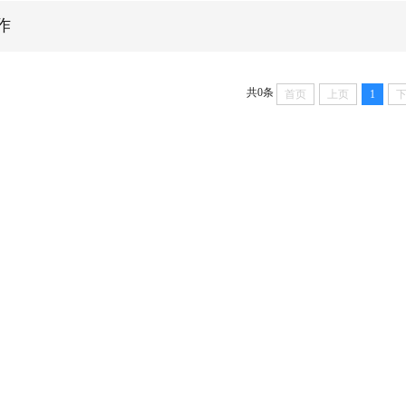
作
共0条
首页
上页
1